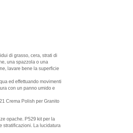
ui di grasso, cera, strati di
one, una spazzola o una
ne, lavare bene la superficie
acqua ed effettuando movimenti
datura con un panno umido e
321 Crema Polish per Granito
azze opache. P529 kit per la
 stratificazioni. La lucidatura