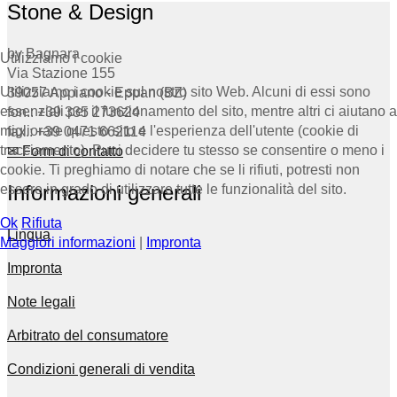
Stone & Design
by Bagnara
Utilizziamo i cookie
Via Stazione 155
Utilizziamo i cookie sul nostro sito Web. Alcuni di essi sono
39057 Appiano - Eppan (BZ)
essenziali per il funzionamento del sito, mentre altri ci aiutano a
fon.: +39 335 273624
migliorare questo sito e l'esperienza dell'utente (cookie di
fax.: +39 0471 662114
tracciamento). Puoi decidere tu stesso se consentire o meno i
✉ Form di contatto
cookie. Ti preghiamo di notare che se li rifiuti, potresti non
Informazioni generali
essere in grado di utilizzare tutte le funzionalità del sito.
Ok
Rifiuta
Lingua
Maggiori informazioni
|
Impronta
Impronta
Note legali
Arbitrato del consumatore
Condizioni generali di vendita