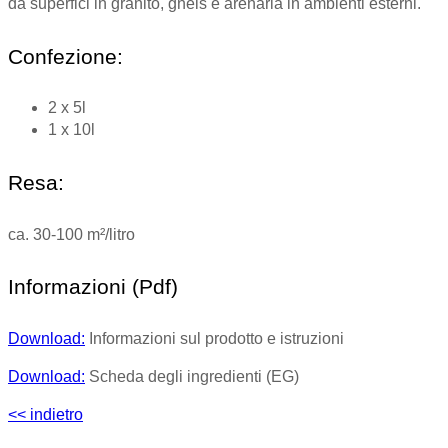
da superfici in granito, gneis e arenaria in ambienti esterni.
Confezione:
2 x 5l
1 x 10l
Resa:
ca. 30-100 m²/litro
Informazioni (Pdf)
Download:
Informazioni sul prodotto e istruzioni
Download:
Scheda degli ingredienti (EG)
<< indietro