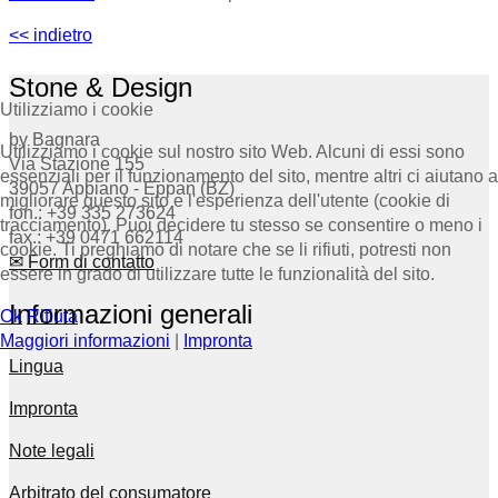
<< indietro
Stone & Design
Utilizziamo i cookie
by Bagnara
Utilizziamo i cookie sul nostro sito Web. Alcuni di essi sono
Via Stazione 155
essenziali per il funzionamento del sito, mentre altri ci aiutano a
39057 Appiano - Eppan (BZ)
migliorare questo sito e l'esperienza dell'utente (cookie di
fon.: +39 335 273624
tracciamento). Puoi decidere tu stesso se consentire o meno i
fax.: +39 0471 662114
cookie. Ti preghiamo di notare che se li rifiuti, potresti non
✉ Form di contatto
essere in grado di utilizzare tutte le funzionalità del sito.
Informazioni generali
Ok
Rifiuta
Maggiori informazioni
|
Impronta
Lingua
Impronta
Note legali
Arbitrato del consumatore